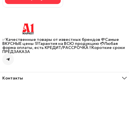
✅Качественные товары от известных брендов 💸Самые
ВКУСНЫЕ цены 💯Гарантия на ВСЮ продукцию 💳Любая
форма оплаты, есть КРЕДИТ/РАССРОЧКА ‼️Короткие сроки
ПРЕДЗАКАЗА
Контакты
Адрес
улица Генерал-лейтенанта Озерова, 5, Калининград
Телефон
8 (906) 237-58-35
Режим работы
Пн - Вс, 10:00 до 20:00