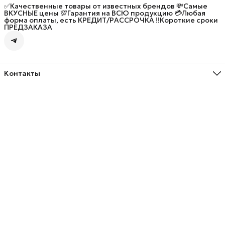
✅Качественные товары от известных брендов 💸Самые
ВКУСНЫЕ цены 💯Гарантия на ВСЮ продукцию 💳Любая
форма оплаты, есть КРЕДИТ/РАССРОЧКА ‼️Короткие сроки
ПРЕДЗАКАЗА
Контакты
Адрес
улица Генерал-лейтенанта Озерова, 5, Калининград
Телефон
8 (906) 237-58-35
Режим работы
Пн - Вс, 10:00 до 20:00