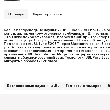
О товаре
Характеристики
Белые беспроводные наушники JBL Tune 520BT почти не о
конструкции, мягкому оголовью и амбушюрам. Для компакт
Это также поможет избежать повреждений при транспорти
позволяет устройству звучать в течение 57 часов. 5-минутн
Подключаются JBL Tune 520BT через Bluetooth-канал. В к
дБ. За счет этого наушники можно использовать для разго
звонками и воспроизведением применяются кнопки на чаш
приложение JBL Headphones. Модель поддерживает звучан
слышать сбалансированный звук. Технология JBL Pure Bas
алгоритма обработки сигнала.
Беспроводные наушники JBL
Гаджеты в подарок
Э