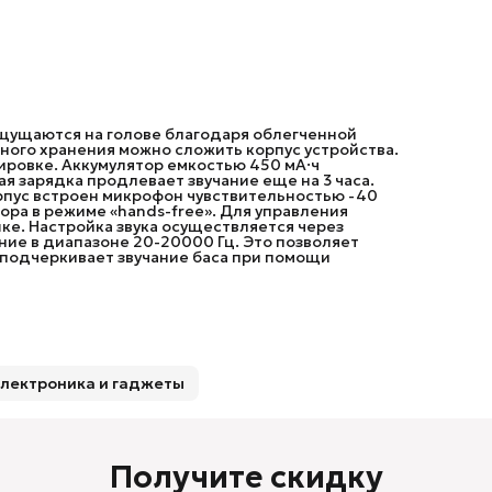
щущаются на голове благодаря облегченной
ного хранения можно сложить корпус устройства.
ровке. Аккумулятор емкостью 450 мА·ч
ая зарядка продлевает звучание еще на 3 часа.
орпус встроен микрофон чувствительностью -40
вора в режиме «hands-free». Для управления
ке. Настройка звука осуществляется через
ие в диапазоне 20-20000 Гц. Это позволяет
s подчеркивает звучание баса при помощи
лектроника и гаджеты
Получите скидку