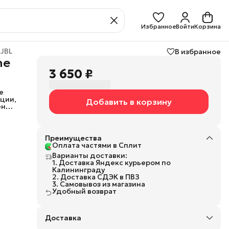
Избранное
Войти
Корзина
JBL
В избранное
ne
3 650 ₽
е
ции,
Добавить в корзину
ения
ятор
ение
 на 3
Преимущества
Оплата частями в Сплит
Варианты доставки:
а
1. Доставка Яндекс курьером по
 в
Калининграду
2. Доставка СДЭК в ПВЗ
3. Самовывоз из магазина
Удобный возврат
оне
ый
аса
Доставка