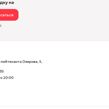
дку на
саться
й
-лейтенанта Озерова, 5,
-35
до 20:00