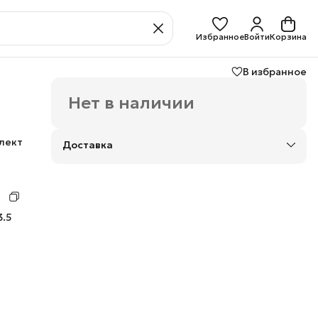
Избранное
Войти
Корзина
В избранное
Нет в наличии
лект
Доставка
ощью
дит
3.5
ции
па,
нних
мыши