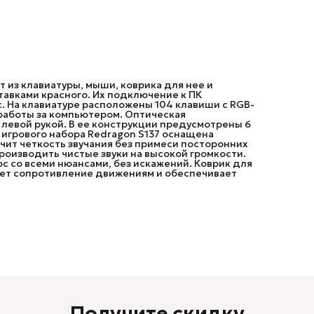
сопротивление движениям и обеспечивает повышенн
скорость реакции.
 из клавиатуры, мыши, коврика для нее и
тавками красного. Их подключение к ПК
 На клавиатуре расположены 104 клавиши с RGB-
 работы за компьютером. Оптическая
левой рукой. В ее конструкции предусмотрены 6
з игрового набора Redragon S137 оснащена
чит четкость звучания без примеси посторонних
роизводить чистые звуки на высокой громкости.
с со всеми нюансами, без искажений. Коврик для
ает сопротивление движениям и обеспечивает
Получите скидку