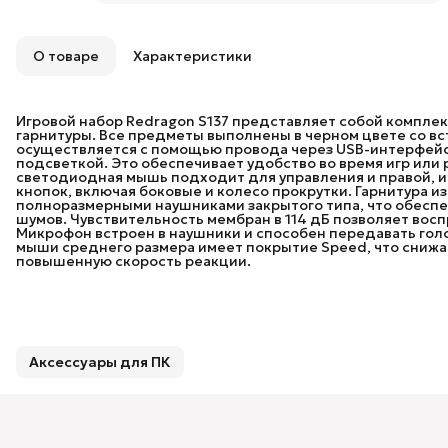
О товаре
Характеристики
Игровой набор Redragon S137 представляет собой комплект
гарнитуры. Все предметы выполнены в черном цвете со вс
осуществляется с помощью провода через USB-интерфейс.
подсветкой. Это обеспечивает удобство во время игр или
светодиодная мышь подходит для управления и правой, и 
кнопок, включая боковые и колесо прокрутки. Гарнитура и
полноразмерными наушниками закрытого типа, что обеспе
шумов. Чувствительность мембран в 114 дБ позволяет восп
Микрофон встроен в наушники и способен передавать голо
мыши среднего размера имеет покрытие Speed, что сниж
повышенную скорость реакции.
Аксессуары для ПК