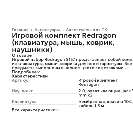
Главная
›
Аксессуары
›
Аксессуары для ПК
Игровой комплект Redragon
(клавиатура, мышь, коврик,
наушники)
О товаре
Игровой набор Redragon S137 представляет собой комп
из клавиатуры, мыши, коврика для нее и гарнитуры. Все
предметы выполнены в черном цвете со вставками
красного. Их подключение к ПК осуществляется с пом
Подробнее
провода через USB-интерфейс. На клавиатуре
Характеристики
расположены 104 клавиши с RGB-подсветкой. Это
Артикул
Игровой комплект
обеспечивает удобство во время игр или работы за
Redragon
компьютером. Оптическая светодиодная мышь подхо
Наушники
2.0, охватывающие, jack 
для управления и правой, и левой рукой. В ее конструк
mm x2
предусмотрены 6 кнопок, включая боковые и колесо
прокрутки. Гарнитура из игрового набора Redragon S137
Клавиатура
мембранная, клавиш 104,
оснащена полноразмерными наушниками закрытого ти
кабель 1.5 м
что обеспечит четкость звучания без примеси посторо
Все характеристики
шумов. Чувствительность мембран в 114 дБ позволяет
воспроизводить чистые звуки на высокой громкости.
Микрофон встроен в наушники и способен передавать
голос со всеми нюансами, без искажений. Коврик для 
среднего размера имеет покрытие Speed, что снижает