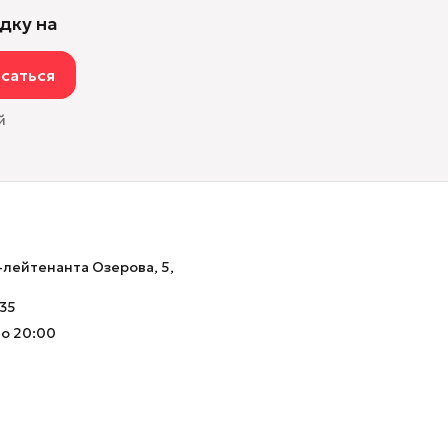
дку на
саться
й
-лейтенанта Озерова, 5,
-35
до 20:00