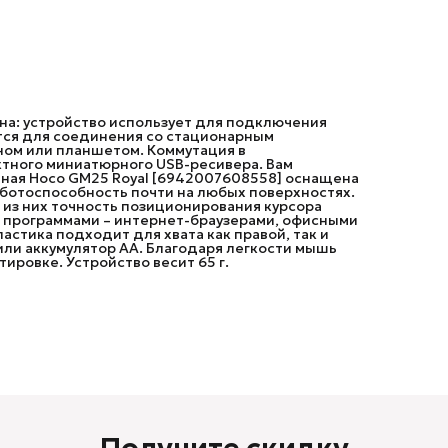
компьютер при транспортировке. Устройство весит 65 г
на: устройство использует для подключения
ется для соединения со стационарным
оном или планшетом. Коммутация в
тного миниатюрного USB-ресивера. Вам
дная Hoco GM25 Royal [6942007608558] оснащена
ботоспособность почти на любых поверхностях.
 из них точность позиционирования курсора
 программами – интернет-браузерами, офисными
стика подходит для хвата как правой, так и
или аккумулятор AA. Благодаря легкости мышь
ировке. Устройство весит 65 г.