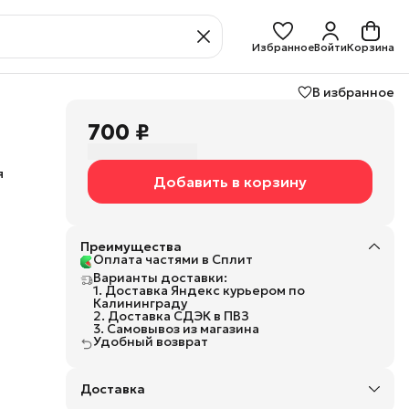
Избранное
Войти
Корзина
В избранное
700 ₽
я
Добавить в корзину
Преимущества
Оплата частями в Сплит
щена
Варианты доставки:
я
1. Доставка Яндекс курьером по
Калининграду
бом
2. Доставка СДЭК в ПВЗ
 для
3. Самовывоз из магазина
 –
Удобный возврат
т
ния
Доставка
аря