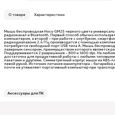
О товаре
Характеристики
Мышь беспроводная Hoco GM25 черного цвета универсаль
радиоканал и Bluetooth. Первый способ обычно использу
компьютером, а второй – при работе с ноутбуком, смартф
радиодиапазоне 2.4 ГГц производится с помощью комплек
потребуется свободный порт USB типа A. Мышь беспрово
лазерным сенсором, преимуществом которого является ра
Поддерживаются 2 разрешения – 800 и 1600 dpi. На любом
достаточна для продуктивной работы с любыми типовыми
пакетами и другими. Симметричный корпус мыши из ABS-пла
левой рукой. Источник питания манипулятора – батарейка 
почти не утяжеляет портативный компьютер при транспорт
Аксессуары для ПК