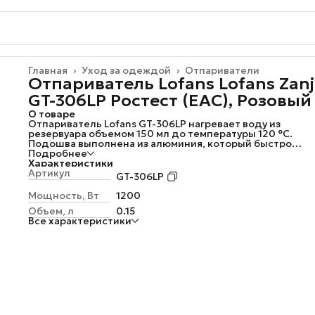
Главная
›
Уход за одеждой
›
Отпариватели
Отпариватель Lofans Lofans Zanj
GT-306LP Ростест (EAC), Розовый
О товаре
Отпариватель Lofans GT-306LP нагревает воду из
резервуара объемом 150 мл до температуры 120 °C.
Подошва выполнена из алюминия, который быстро
распределяет тепло и не покрывается ржавчиной при
Подробнее
воздействии влаги. При подключении к сети используе
Характеристики
2.2-метровый кабель. Lofans GT-306LP в корпусе зелено
Артикул
GT-306LP
цвета имеет кнопочную панель управления для
регулировки интенсивности пара. Съемный механизм
Мощность, Вт
1200
позволяет удобно наполнить контейнер водой. Нагрев
Объем, л
0.15
жидкости занимает не более 35 сек. Непрерывная рабо
Все характеристики
возможна на протяжении 20 мин.