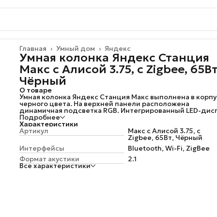
Главная
›
Умный дом
›
Яндекс
Умная колонка Яндекс Станция
Макс с Алисой 3.75, с Zigbee, 65Вт
Чёрный
О товаре
Умная колонка Яндекс Станция Макс выполнена в корпу
черного цвета. На верхней панели расположена
динамичная подсветка RGB. Интегрированный LED-дис
показывает время и погоду, разные анимированные
Подробнее
реакции при воспроизведении музыки и общении с Али
Характеристики
Акустическая система мощностью 65 Вт обеспечивает
Артикул
Макс с Алисой 3.75, с
сбалансированное трехполосное звучание. Пять динам
Zigbee, 65Вт, Чёрный
и пассивный излучатель четко воспроизводят детали
Интерфейсы
Bluetooth, Wi-Fi, ZigBee
аудио. Система из 7 чувствительных микрофонов отвеч
за точное распознавание голоса даже в шумной обстан
Формат акустики
2.1
Ассистент Алиса с алгоритмами нейросети YandexGPT
Все характеристики
общается как интересный собеседник, запоминает гол
и предпочтения всех пользователей. Колонка Яндекс
Станция Макс по запросу включает музыку, запускает иг
рассказывает сказки и новости, ставит будильник,
программирует таймер. Разъем HDMI предусматривает
подключение к телевизору, поиск и запуск контента на
потоковых сервисах голосом. В режиме «Радионяня»