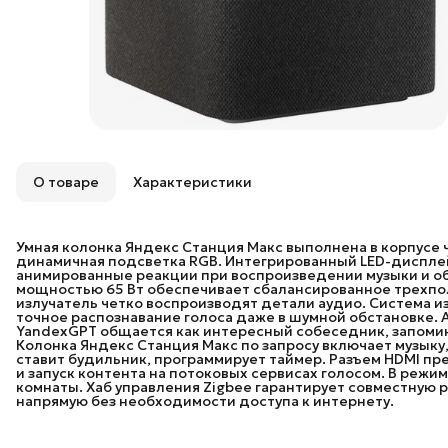
О товаре
Характеристики
Умная колонка Яндекс Станция Макс выполнена в корпусе 
динамичная подсветка RGB. Интегрированный LED-дисплей
анимированные реакции при воспроизведении музыки и об
мощностью 65 Вт обеспечивает сбалансированное трехпол
излучатель четко воспроизводят детали аудио. Система и
точное распознавание голоса даже в шумной обстановке. 
YandexGPT общается как интересный собеседник, запомин
Колонка Яндекс Станция Макс по запросу включает музыку, 
ставит будильник, программирует таймер. Разъем HDMI пр
и запуск контента на потоковых сервисах голосом. В режи
комнаты. Хаб управления Zigbee гарантирует совместную 
напрямую без необходимости доступа к интернету.