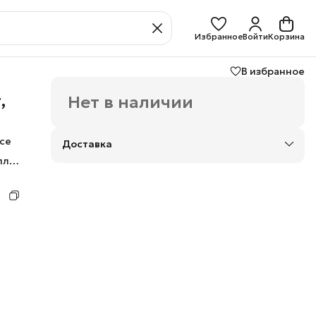
Избранное
Войти
Корзина
В избранное
,
Нет в наличии
се
Доставка
плей
сой.
иков
ает
овке.
оса
ры,