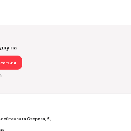
дку на
саться
й
-лейтенанта Озерова, 5,
-35