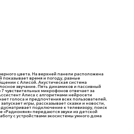
передаются звуки из детской комнаты. Хаб управления
Zigbee гарантирует совместную работу с устройствами
экосистемы умного дома напрямую без необходимости
доступа к интернету.
черного цвета. На верхней панели расположена
 показывает время и погоду, разные
щении с Алисой. Акустическая система
осное звучание. Пять динамиков и пассивный
з 7 чувствительных микрофонов отвечает за
Ассистент Алиса с алгоритмами нейросети
ает голоса и предпочтения всех пользователей.
запускает игры, рассказывает сказки и новости,
едусматривает подключение к телевизору, поиск
ме «Радионяня» передаются звуки из детской
работу с устройствами экосистемы умного дома